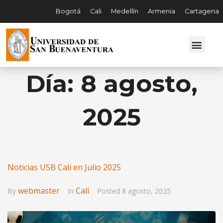
Bogotá
Cali
Medellín
Armenia
Cartagena
Día:
8 agosto,
2025
Noticias USB Cali en Julio 2025
webmaster
Cali
By
In
Posted
8 agosto, 2025