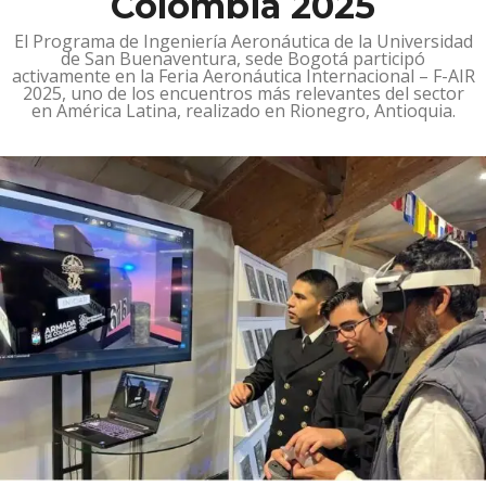
Colombia 2025
El Programa de Ingeniería Aeronáutica de la Universidad
de San Buenaventura, sede Bogotá participó
activamente en la Feria Aeronáutica Internacional – F-AIR
2025, uno de los encuentros más relevantes del sector
en América Latina, realizado en Rionegro, Antioquia.