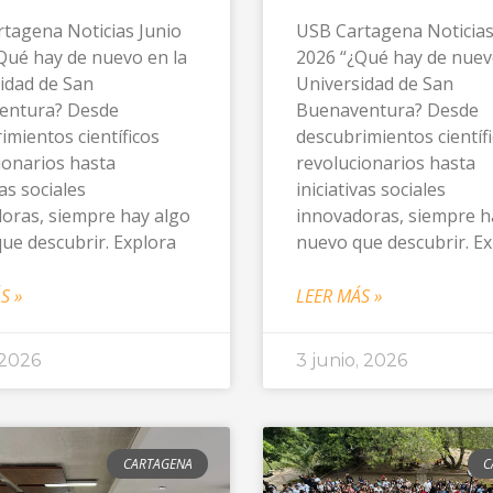
tagena Noticias Junio
USB Cartagena Noticia
Qué hay de nuevo en la
2026 “¿Qué hay de nuev
idad de San
Universidad de San
entura? Desde
Buenaventura? Desde
imientos científicos
descubrimientos científ
ionarios hasta
revolucionarios hasta
vas sociales
iniciativas sociales
oras, siempre hay algo
innovadoras, siempre h
ue descubrir. Explora
nuevo que descubrir. E
S »
LEER MÁS »
 2026
3 junio, 2026
CARTAGENA
C