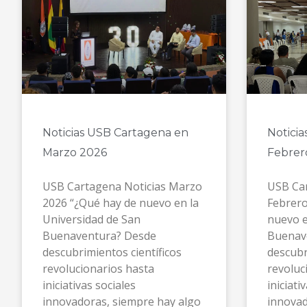
Noticias USB Cartagena en
Notici
Marzo 2026
Febrer
USB Cartagena Noticias Marzo
USB Car
2026 “¿Qué hay de nuevo en la
Febrero
Universidad de San
nuevo e
Buenaventura? Desde
Buenav
descubrimientos científicos
descubr
revolucionarios hasta
revoluc
iniciativas sociales
iniciati
innovadoras, siempre hay algo
innovad