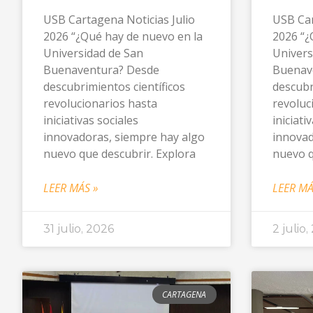
USB Cartagena Noticias Julio
USB Car
2026 “¿Qué hay de nuevo en la
2026 “¿
Universidad de San
Univers
Buenaventura? Desde
Buenav
descubrimientos científicos
descubr
revolucionarios hasta
revoluc
iniciativas sociales
iniciati
innovadoras, siempre hay algo
innovad
nuevo que descubrir. Explora
nuevo q
LEER MÁS »
LEER MÁ
31 julio, 2026
2 julio,
CARTAGENA