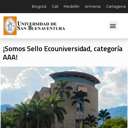
Bogotá
Cali
Medellín
Armenia
Cartagena
¡Somos Sello Ecouniversidad, categoría
AAA!