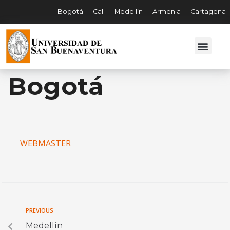
Bogotá
Cali
Medellín
Armenia
Cartagena
Bogotá
WEBMASTER
PREVIOUS
Medellín