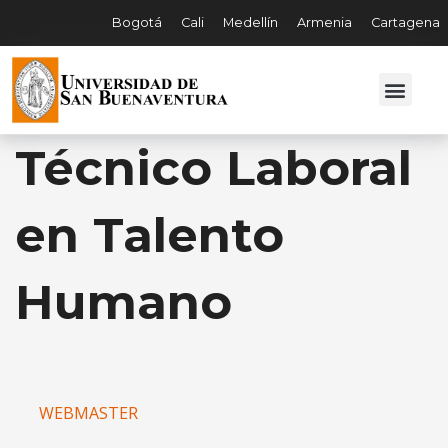
Bogotá
Cali
Medellín
Armenia
Cartagena
Técnico Laboral
en Talento
Humano
WEBMASTER