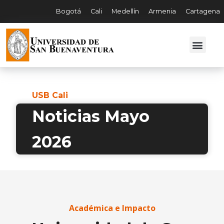
Bogotá
Cali
Medellín
Armenia
Cartagena
USB Cali
Noticias Mayo
2026
Académica e Impacto