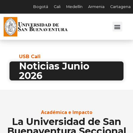
Bogotá
Cali
Medellín
Armenia
Cartagena
USB Cali
Noticias Junio
2026
Académica e Impacto
La Universidad de San
Buenaventura Seccional