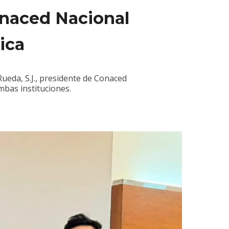
onaced Nacional
ica
ueda, S.J., presidente de Conaced
mbas instituciones.