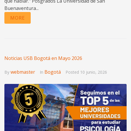
qué hablar." Posgrados La Universidad de San
Buenaventura...
MORE
Noticias USB Bogotá en Mayo 2026
webmaster
Bogotá
By
In
Posted
10 junio, 2026