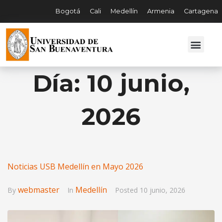
Bogotá
Cali
Medellín
Armenia
Cartagena
Día:
10 junio,
2026
Noticias USB Medellín en Mayo 2026
webmaster
Medellín
By
In
Posted
10 junio, 2026