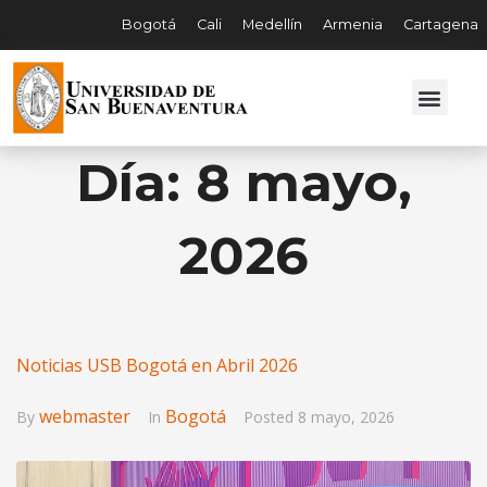
Bogotá
Cali
Medellín
Armenia
Cartagena
Día:
8 mayo,
2026
Noticias USB Bogotá en Abril 2026
webmaster
Bogotá
By
In
Posted
8 mayo, 2026