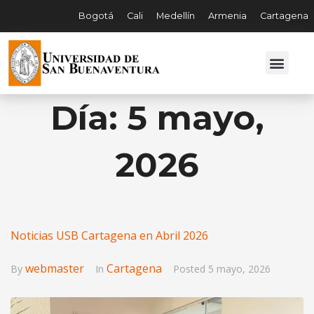
Bogotá
Cali
Medellín
Armenia
Cartagena
Día:
5 mayo,
2026
Noticias USB Cartagena en Abril 2026
webmaster
Cartagena
By
In
Posted
5 mayo, 2026