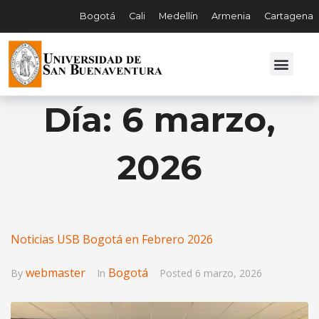
Bogotá
Cali
Medellín
Armenia
Cartagena
Día:
6 marzo,
2026
Noticias USB Bogotá en Febrero 2026
webmaster
Bogotá
By
In
Posted
6 marzo, 2026